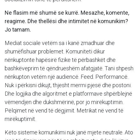
Ne flasim më shumë se kurrë. Mesazhe, komente,
reagime. Dhe thellësi dhe intimitet në komunikim?
Jo tamam.
Mediat sociale vetëm sa i kanë zmadhuar dhe
shumëfishuar problemet. Komuniteti dikur
nënkuptonte hapësirë fizike të përbashkët dhe
bashkëveprim të qëndrueshëm afatgjatë. Tani shpesh
nënkupton vetëm një audiencë. Feed. Performancë.
Nuk i përkisni dikujt, thjesht merrni pjesë dhe postoni.
Dhe logjika dhe algoritmet e platformave shpërblejnë
vëmendjen dhe dukshmërinë, por jo mirëkuptimin.
Pëlqimet në vend të dëgjimit. Metrikat në vend të
mirëkuptimit.
Këto sisteme komunikimi nuk janë mjete neutrale. Ato