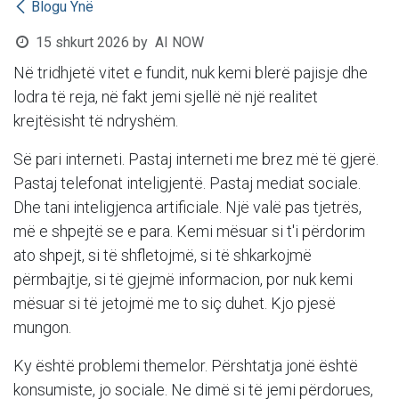
Blogu Ynë
15 shkurt 2026
by
AI NOW
Në tridhjetë vitet e fundit, nuk kemi blerë pajisje dhe
lodra të reja, në fakt jemi sjellë në një realitet
krejtësisht të ndryshëm.
Së pari interneti. Pastaj interneti me brez më të gjerë.
Pastaj telefonat inteligjentë. Pastaj mediat sociale.
Dhe tani inteligjenca artificiale. Një valë pas tjetrës,
më e shpejtë se e para. Kemi mësuar si t'i përdorim
ato shpejt, si të shfletojmë, si të shkarkojmë
përmbajtje, si të gjejmë informacion, por nuk kemi
mësuar si të jetojmë me to siç duhet. Kjo pjesë
mungon.
Ky është problemi themelor. Përshtatja jonë është
konsumiste, jo sociale. Ne dimë si të jemi përdorues,