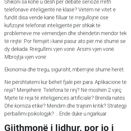
Shikoni sa kohë u desh për debate serioze rreth
telefonave inteligjentë në klasë? Vetëm në vitet e
fundit disa vende kanë filluar të rregullojnë ose
kufizojnë telefonat inteligjentë për shkak të
problemeve me vëmendjen dhe shëndetin mendor tek
të rinjtë. Por fëmijët i kanë pasur ato për më shumë se
dy dekada. Rregullimi vjen vonë. Arsimi vjen vonë.
Mbrojtja vjen vonë.
Ekonomia dhe tregu, sigurisht, mbërrijnë shumë herët.
Ne përshtatemi kur bëhet fjalë për para. Aplikacione të
reja? Menjëherë. Telefona të rinj? Në moshën 2 vjeç.
Mjete të reja të inteligjencës artificiale? Brenda natës.
Dhe korniza etike? Mendim dhe trajnim kritik? Strategji
përballimi psikologjik? ... Ende duke u ngarkuar.
Gjithmonë i lidhur, por jo i