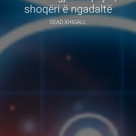
shoqëri ë ngadaltë
SEAD XHIGALL