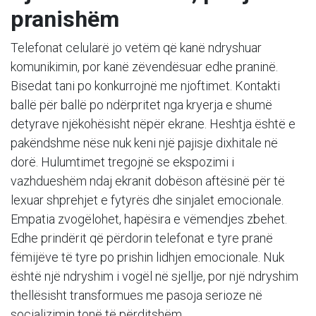
pranishëm
Telefonat celularë jo vetëm që kanë ndryshuar
komunikimin, por kanë zëvendësuar edhe praninë.
Bisedat tani po konkurrojnë me njoftimet. Kontakti
ballë për ballë po ndërpritet nga kryerja e shumë
detyrave njëkohësisht nëpër ekrane. Heshtja është e
pakëndshme nëse nuk keni një pajisje dixhitale në
dorë. Hulumtimet tregojnë se ekspozimi i
vazhdueshëm ndaj ekranit dobëson aftësinë për të
lexuar shprehjet e fytyrës dhe sinjalet emocionale.
Empatia zvogëlohet, hapësira e vëmendjes zbehet.
Edhe prindërit që përdorin telefonat e tyre pranë
fëmijëve të tyre po prishin lidhjen emocionale. Nuk
është një ndryshim i vogël në sjellje, por një ndryshim
thellësisht transformues me pasoja serioze në
socializimin tonë të përditshëm.