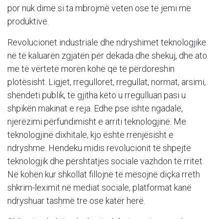
por nuk dimë si ta mbrojmë veten ose të jemi më
produktivë.
Revolucionet industriale dhe ndryshimet teknologjike
në të kaluarën zgjatën për dekada dhe shekuj, dhe ato
me të vërtetë morën kohë që të përdoreshin
plotësisht. Ligjet, rregulloret, rregullat, normat, arsimi,
shëndeti publik, të gjitha këto u rregulluan pasi u
shpikën makinat e reja. Edhe pse ishte ngadalë,
njerëzimi përfundimisht e arriti teknologjinë. Me
teknologjinë dixhitale, kjo është rrënjësisht e
ndryshme. Hendeku midis revolucionit të shpejtë
teknologjik dhe përshtatjes sociale vazhdon të rritet.
Në kohën kur shkollat fillojnë të mësojnë diçka rreth
shkrim-leximit në mediat sociale, platformat kanë
ndryshuar tashmë tre ose katër herë.