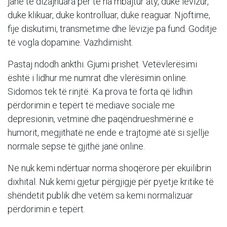
janë të dizajnuara për të na mbajtur aty, duke lëvizur,
duke klikuar, duke kontrolluar, duke reaguar. Njoftime,
fije diskutimi, transmetime dhe lëvizje pa fund. Goditje
të vogla dopamine. Vazhdimisht.
Pastaj ndodh ankthi. Gjumi prishet. Vetëvlerësimi
është i lidhur me numrat dhe vlerësimin online.
Sidomos tek të rinjtë. Ka prova të forta që lidhin
përdorimin e tepërt të mediave sociale me
depresionin, vetminë dhe paqëndrueshmërinë e
humorit, megjithatë ne ende e trajtojmë atë si sjellje
normale sepse të gjithë janë online.
Ne nuk kemi ndërtuar norma shoqërore për ekuilibrin
dixhital. Nuk kemi gjetur përgjigje për pyetje kritike të
shëndetit publik dhe vetëm sa kemi normalizuar
përdorimin e tepërt.